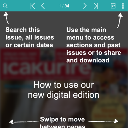
1 / 84