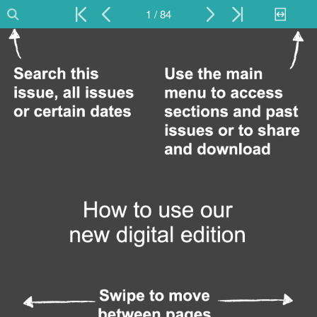
1 / 84