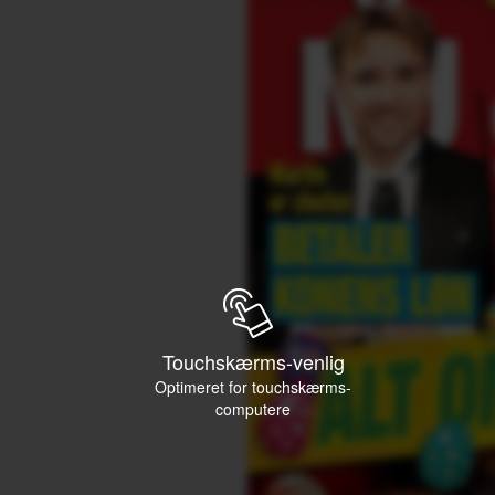
Touchskærms-venlig
Optimeret for touchskærms-
computere