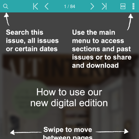
1 / 84